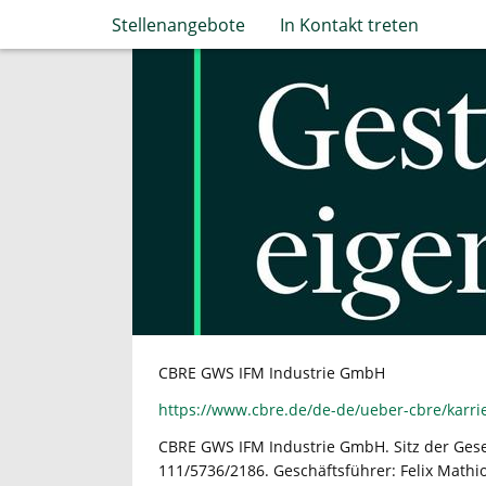
Stellenangebote
In Kontakt treten
Skip
to
main
content
CBRE GWS IFM Industrie GmbH
https://www.cbre.de/de-de/ueber-cbre/karri
CBRE GWS IFM Industrie GmbH. Sitz der Gese
111/5736/2186. Geschäftsführer: Felix Mathi