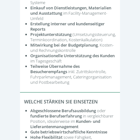
Systeme
Einkauf von Dienstleistungen, Materialien
und Ausstattung
im Facility-Management-
Umfeld
Erstellung interner und kundenseitiger
Reports
Projektunterstützung
(Umsetzungssteuerung,
Terminkoordination, Kostenkalkulation)
Mitwirkung bei der Budgetplanung
, Kosten-
und Rechnungskontrolle
Organisationelle Unterstützung des Kunden
im Tagesgeschäft
Teilweise Übernahme des
Besucherempfangs
inkl. Zutrittskontrolle,
Fuhrparkmanagement, Cateringorganisation
und Postbearbeitung
WELCHE STÄRKEN SIE EINSETZEN
Abgeschlossene Berufsausbildung
oder
fundierte Berufserfahrung
in vergleichbarer
Position, idealerweise im
Kunden- und
Lieferantenmanagement
Gute betriebswirtschaftliche Kenntnisse
Hohe Flexibilität
sowie Fähigkeit,