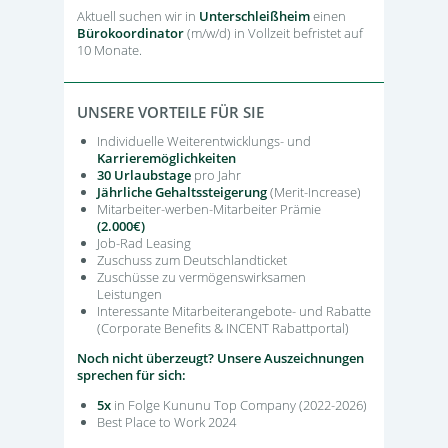
Aktuell suchen wir in
Unterschleißheim
einen
Bürokoordinator
(m/w/d) in Vollzeit befristet auf
10 Monate.
UNSERE VORTEILE FÜR SIE
Individuelle Weiterentwicklungs- und
Karrieremöglichkeiten
30 Urlaubstage
pro Jahr
Jährliche Gehaltssteigerung
(Merit-Increase)
Mitarbeiter-werben-Mitarbeiter Prämie
(2.000€)
Job-Rad Leasing
Zuschuss zum Deutschlandticket
Zuschüsse zu vermögenswirksamen
Leistungen
Interessante Mitarbeiterangebote- und Rabatte
(Corporate Benefits & INCENT Rabattportal)
Noch nicht überzeugt? Unsere Auszeichnungen
sprechen für sich:
5x
in Folge Kununu Top Company (2022-2026)
Best Place to Work 2024