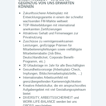
GEGENZUG VON UNS ERWARTEN
KÖNNEN
Zukunftssicherer Arbeitsplatz mit
Entwicklungsgarantie in einem der schnellst
wachsenden FM-Märkte weltweit
TOP-Weiterbildungen mit international
anerkannten Zertifizierungen
Attraktives Gehalt und Firmenwagen zur
Privatnutzung
Zuschüsse zu vermögenswirksamen
Leistungen, großzügige Prämien für
Mitarbeiterempfehlungen sowie vielfältigste
Mitarbeiterrabatte (Job Bike,
Deutschlandticket, Corporate Benefit-
Programm, etc.)
30 Urlaubstage im Jahr für alle Beschäftigten
Gesundheitsvorsorge (Arbeitsplatz-Check,
Impfungen, Bildschirmarbeitsplatzbrille, …)
Internationales Arbeitsumfeld mit
grenzübergreifenden Karrieremöglichkeiten
Kreative Arbeitskultur, die ein anspruchsvolles
Aufgabengebiet mit viel Gestaltungsspielraum
bietet
DIVERSITY, ARBEITSSICHERHEIT und
WORK-LIFE-BALANCE werden bei uns
GROSS geschrieben