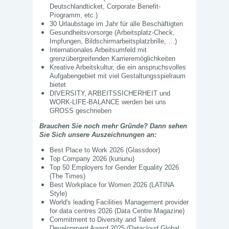
Deutschlandticket, Corporate Benefit-
Programm, etc.)
30 Urlaubstage im Jahr für alle Beschäftigten
Gesundheitsvorsorge (Arbeitsplatz-Check,
Impfungen, Bildschirmarbeitsplatzbrille, …)
Internationales Arbeitsumfeld mit
grenzübergreifenden Karrieremöglichkeiten
Kreative Arbeitskultur, die ein anspruchsvolles
Aufgabengebiet mit viel Gestaltungsspielraum
bietet
DIVERSITY, ARBEITSSICHERHEIT und
WORK-LIFE-BALANCE werden bei uns
GROSS geschrieben
Brauchen Sie noch mehr Gründe? Dann sehen
Sie Sich unsere Auszeichnungen an:
Best Place to Work 2026 (Glassdoor)
Top Company 2026 (kununu)
Top 50 Employers for Gender Equality 2026
(The Times)
Best Workplace for Women 2026 (LATINA
Style)
World's leading Facilities Management provider
for data centres 2026 (Data Centre Magazine)
Commitment to Diversity and Talent
Development Award 2025 (Datacloud Global