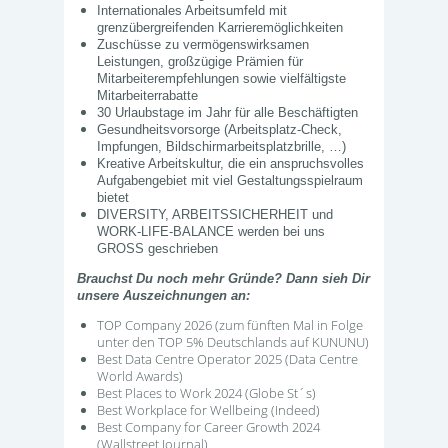
Internationales Arbeitsumfeld mit
grenzübergreifenden Karrieremöglichkeiten
Zuschüsse zu vermögenswirksamen
Leistungen, großzügige Prämien für
Mitarbeiterempfehlungen sowie vielfältigste
Mitarbeiterrabatte
30 Urlaubstage im Jahr für alle Beschäftigten
Gesundheitsvorsorge (Arbeitsplatz-Check,
Impfungen, Bildschirmarbeitsplatzbrille, …)
Kreative Arbeitskultur, die ein anspruchsvolles
Aufgabengebiet mit viel Gestaltungsspielraum
bietet
DIVERSITY, ARBEITSSICHERHEIT und
WORK-LIFE-BALANCE werden bei uns
GROSS geschrieben
Brauchst Du noch mehr Gründe? Dann sieh Dir
unsere Auszeichnungen an:
TOP Company 2026 (zum fünften Mal in Folge
unter den TOP 5% Deutschlands auf KUNUNU)
Best Data Centre Operator 2025 (Data Centre
World Awards)
Best Places to Work 2024 (Globe St´s)
Best Workplace for Wellbeing (Indeed)
Best Company for Career Growth 2024
(Wallstreet Journal)