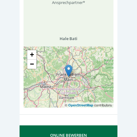
Ansprechpartner*
Hale Bati
+
−
©
contributors
OpenStreetMap
ONLINE BEWERBEN