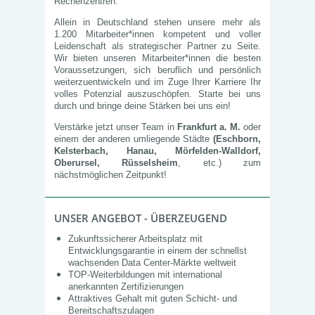
Rechenzentren.
Allein in Deutschland stehen unsere mehr als
1.200 Mitarbeiter*innen kompetent und voller
Leidenschaft als strategischer Partner zu Seite.
Wir bieten unseren Mitarbeiter*innen die besten
Voraussetzungen, sich beruflich und persönlich
weiterzuentwickeln und im Zuge Ihrer Karriere Ihr
volles Potenzial auszuschöpfen. Starte bei uns
durch und bringe deine Stärken bei uns ein!
Verstärke jetzt unser Team in
Frankfurt a. M.
oder
einem der anderen umliegende Städte
(Eschborn,
Kelsterbach, Hanau, Mörfelden-Walldorf,
Oberursel, Rüsselsheim
, etc.)
zum
nächstmöglichen Zeitpunkt!
UNSER ANGEBOT - ÜBERZEUGEND
Zukunftssicherer Arbeitsplatz mit
Entwicklungsgarantie in einem der schnellst
wachsenden Data Center-Märkte weltweit
TOP-Weiterbildungen mit international
anerkannten Zertifizierungen
Attraktives Gehalt mit guten Schicht- und
Bereitschaftszulagen