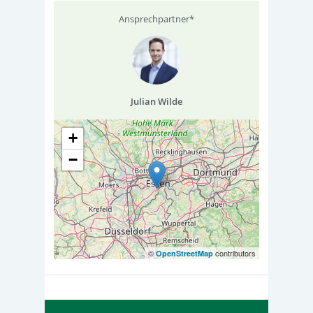
Ansprechpartner*
Julian Wilde
+
−
©
contributors
OpenStreetMap