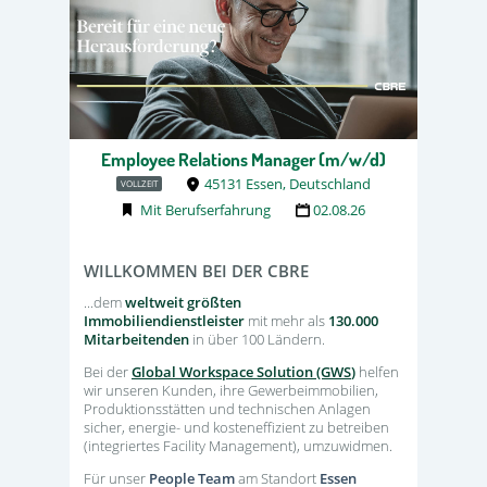
Employee Relations Manager (m/w/d)
45131 Essen, Deutschland
VOLLZEIT
Mit Berufserfahrung
02.08.26
WILLKOMMEN BEI DER CBRE
...dem
weltweit größten
Immobiliendienstleister
mit mehr als
130.000
Mitarbeitenden
in über 100 Ländern.
Bei der
Global Workspace Solution (GWS
)
helfen
wir unseren Kunden, ihre Gewerbeimmobilien,
Produktionsstätten und technischen Anlagen
sicher, energie- und kosteneffizient zu betreiben
(integriertes Facility Management), umzuwidmen.
Für unser
People Team
am Standort
Essen