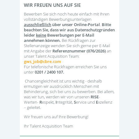
WIR FREUEN UNS AUF SIE
Bewerben Sie sich noch heute einfach mit Ihren
vollständigen Bewerbungsunterlagen
ausschließlich
über unser Online-Portal
.
Bitte
beachten Sie, dass wir aus Datenschutzgründen
leider
keine
Bewerbungen per E-Mail
annehmen können.
Bei Rückfragen zur
Stellenanzeige wenden Sie sich gerne per E-Mail
mit Angabe der
Referenznummer (076/2026)
an
unser Talent Acquisition Team:
gws_job@cbre.com
Für telefonische Rückfragen erreichen Sie uns
unter
0201 / 2400 107.
Chancengleichheit ist uns wichtig - deshalb
ermutigen wir ausdrücklich Menschen mit
Behinderung, sich bei uns zu bewerben. Bei allem,
was wir tun, werden wir von unseren
RISE
-
Werten-
R
espekt,
I
ntegrität,
S
ervice und
E
xzellenz
– geleitet.
Wir freuen uns auf Ihre Bewerbung!
Ihr Talent Acquisition Team