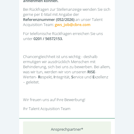
annehmen können.
Bei Rückfragen zur Stellenanzeige wenden Sie sich
gerne per E-Mail mit Angabe der
Referenznummer (052/2026)
an unser Talent
Acquisition Team:
gws_job@cbre.com
Für telefonische Rückfragen erreichen Sie uns
unter
0201 / 56572153.
Chancengleichheit ist uns wichtig - deshalb
ermutigen wir ausdrücklich Menschen mit
Behinderung, sich bei uns zu bewerben. Bei allem,
was wir tun, werden wir von unseren
RISE
-
Werten-
R
espekt,
I
ntegrität,
S
ervice und
E
xzellenz
– geleitet.
Wir freuen uns auf Ihre Bewerbung!
Ihr Talent Acquisition Team
Ansprechpartner*