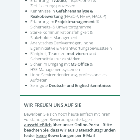
Erfahrung in
Audits
, Inspektionen &
Zertifizierungsprozessen
Kenntnisse in
Gefahrenanalyse &
Risikobewertung
(HAZOP, FMEA, HACCP)
Erfahrung im
Projektmanagement
für
Sicherheits- & Umweltprogramme
Starke Kommunikationsfähigkeit &
Stakeholder‑Management
Analytisches Denkvermögen, hohe
Eigeninitiative & Verantwortungsbewusstsein
Fähigkeit, Teams zu
motivieren
und
Sicherheitskultur zu stärken
Sicher im Umgang mit
MS Office
&
HSE‑Managementsystemen
Hohe Serviceorientierung, professionelles
Auftreten
Sehr gute
Deutsch- und Englischkenntnisse
WIR FREUEN UNS AUF SIE
Bewerben Sie sich noch heute einfach mit Ihren
vollständigen Bewerbungsunterlagen
ausschließlich
über unser Online-Portal
.
Bitte
beachten Sie, dass wir aus Datenschutzgründen
leider
keine
Bewerbungen per E-Mail