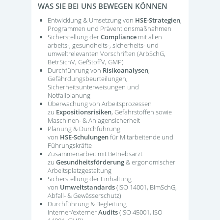
WAS SIE BEI UNS BEWEGEN KÖNNEN
Entwicklung & Umsetzung von
HSE‑Strategien
,
Programmen und Präventionsmaßnahmen
Sicherstellung der
Compliance
mit allen
arbeits-, gesundheits-, sicherheits- und
umweltrelevanten Vorschriften (ArbSchG,
BetrSichV, GefStoffV, GMP)
Durchführung von
Risikoanalysen
,
Gefährdungsbeurteilungen,
Sicherheitsunterweisungen und
Notfallplanung
Überwachung von Arbeitsprozessen
zu
Expositionsrisiken
, Gefahrstoffen sowie
Maschinen‑ & Anlagensicherheit
Planung & Durchführung
von
HSE‑Schulungen
für Mitarbeitende und
Führungskräfte
Zusammenarbeit mit Betriebsarzt
zu
Gesundheitsförderung
& ergonomischer
Arbeitsplatzgestaltung
Sicherstellung der Einhaltung
von
Umweltstandards
(ISO 14001, BImSchG,
Abfall‑ & Gewässerschutz)
Durchführung & Begleitung
interner/externer
Audits
(ISO 45001, ISO