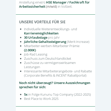
Anstellung eine(n)
HSE Manager / Fachkraft für
Arbeitssicherheit
(m/w/d)
in Vollzeit.
UNSERE VORTEILE FÜR SIE
Individuelle Weiterentwicklungs- und
Karrieremöglichkeiten
30 Urlaubstage
pro Jahr
Jährliche Gehaltssteigerung
(Merit-Increase)
Mitarbeiter-werben-Mitarbeiter Prämie
(2.000€)
Job-Rad Leasing
Zuschuss zum Deutschlandticket
Zuschüsse zu vermögenswirksamen
Leistungen
Interessante Mitarbeiterangebote- und Rabatte
(Corporate Benefits & INCENT Rabattportal)
Noch nicht überzeugt? Unsere Auszeichnungen
sprechen für sich:
5x
in Folge Kununu Top Company (2022-2025)
Best Place to Work 2025