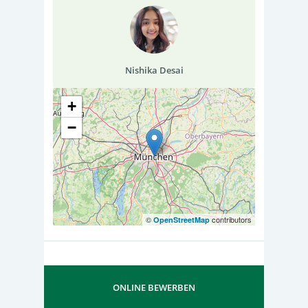
Nishika Desai
+
−
©
contributors
OpenStreetMap
ONLINE BEWERBEN