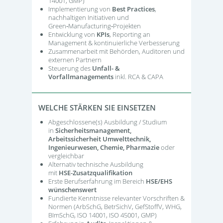
14001, GMP)
Implementierung von
Best Practices
,
nachhaltigen Initiativen und
Green‑Manufacturing‑Projekten
Entwicklung von
KPIs
, Reporting an
Management & kontinuierliche Verbesserung
Zusammenarbeit mit Behörden, Auditoren und
externen Partnern
Steuerung des
Unfall- &
Vorfallmanagements
inkl. RCA & CAPA
WELCHE STÄRKEN SIE EINSETZEN
Abgeschlossene(s) Ausbildung / Studium
in
Sicherheitsmanagement,
Arbeitssicherheit Umwelttechnik,
Ingenieurwesen, Chemie, Pharmazie
oder
vergleichbar
Alternativ technische Ausbildung
mit
HSE‑Zusatzqualifikation
Erste Berufserfahrung im Bereich
HSE/EHS
wünschenswert
Fundierte Kenntnisse relevanter Vorschriften &
Normen (ArbSchG, BetrSichV, GefStoffV, WHG,
BImSchG, ISO 14001, ISO 45001, GMP)