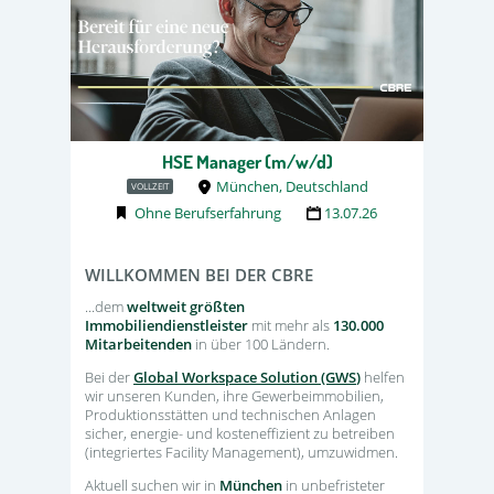
HSE Manager (m/w/d)
München, Deutschland
VOLLZEIT
Ohne Berufserfahrung
13.07.26
WILLKOMMEN BEI DER CBRE
...dem
weltweit größten
Immobiliendienstleister
mit mehr als
130.000
Mitarbeitenden
in über 100 Ländern.
Bei der
Global Workspace Solution (GWS
)
helfen
wir unseren Kunden, ihre Gewerbeimmobilien,
Produktionsstätten und technischen Anlagen
sicher, energie- und kosteneffizient zu betreiben
(integriertes Facility Management), umzuwidmen.
Aktuell suchen wir in
München
in unbefristeter