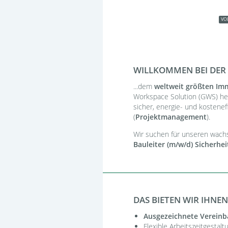
VO
WILLKOMMEN BEI DER 
...dem
weltweit größten Imm
Workspace Solution (GWS) he
sicher, energie- und kosteneff
(
Projektmanagement
).
Wir suchen für unseren wachs
Bauleiter (m/w/d) Sicherhe
DAS BIETEN WIR IHNEN
Ausgezeichnete Vereinba
Flexible Arbeitszeitgestalt