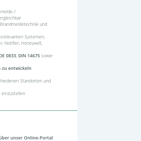
nmelde-/
rgleichbar
 Brandmeldetechnik und
tsrelevanten Systemen,
r, Notifier, Honeywell,
DE 0833
,
DIN 14675
sowie
 zu entwickeln
schiedenen Standorten und
 einzustellen
über unser Online-Portal
.