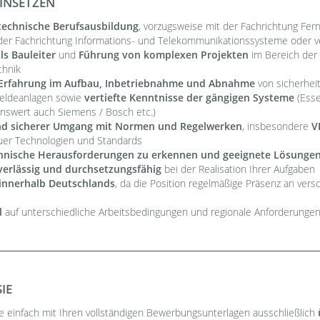
EINSETZEN
technische Berufsausbildung
, vorzugsweise mit der Fachrichtung Fer
er Fachrichtung Informations- und Telekommunikationssysteme oder ve
ls Bauleiter
und
Führung von komplexen Projekten
im Bereich der
chnik
 Erfahrung im Aufbau, Inbetriebnahme und Abnahme
von sicherhei
eldeanlagen sowie
vertiefte Kenntnisse der gängigen Systeme
(Esse
nswert auch Siemens / Bosch etc.)
nd sicherer Umgang mit Normen und Regelwerken
, insbesondere
V
neuer Technologien und Standards
chnische Herausforderungen zu erkennen und geeignete Lösungen
verlässig und durchsetzungsfähig
bei der Realisation Ihrer Aufgaben
 innerhalb Deutschlands
, da die Position regelmäßige Präsenz an ver
l
auf unterschiedliche Arbeitsbedingungen und regionale Anforderungen
IE
 einfach mit Ihren vollständigen Bewerbungsunterlagen ausschließlich