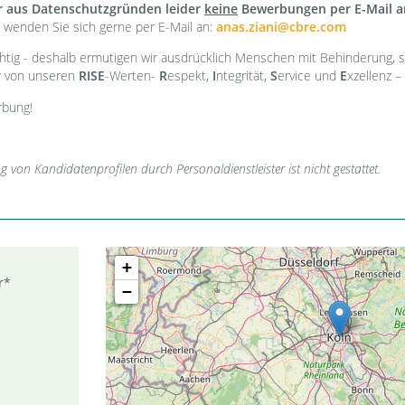
ir aus Datenschutzgründen leider
keine
Bewerbungen per E-Mail 
e wenden Sie sich gerne per E-Mail an:
anas.ziani@cbre.com
chtig - deshalb ermutigen wir ausdrücklich Menschen mit Behinderung, s
ir von unseren
RISE
-Werten-
R
espekt,
I
ntegrität,
S
ervice und
E
xzellenz – 
rbung!
von Kandidatenprofilen durch Personaldienstleister ist nicht gestattet.
+
r*
−