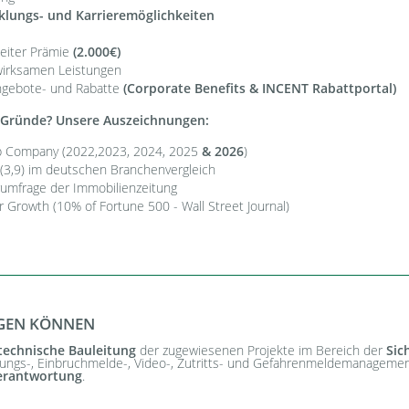
klungs- und Karrieremöglichkeiten
beiter Prämie
(2.000€)
irksamen Leistungen
angebote- und Rabatte
(Corporate Benefits & INCENT Rabattportal)
 Gründe? Unsere Auszeichnungen:
op Company (2022,2023, 2024, 2025
& 2026
)
3,9) im deutschen Branchenvergleich
erumfrage der Immobilienzeitung
 Growth (10% of Fortune 500 - Wall Street Journal)
EGEN KÖNNEN
technische Bauleitung
der zugewiesenen Projekte im Bereich der
Sic
ungs-, Einbruchmelde-, Video-, Zutritts- und Gefahrenmeldemanagement
erantwortung
.