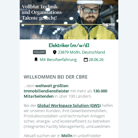
Elektriker (m/w/d)
23879 Mölln, Deutschland
VOLLZEIT
Mit Berufserfahrung
28.06.26
WILLKOMMEN BEI DER CBRE
...dem
weltweit größten
Immobiliendienstleister
mit mehr als
130.000
Mitarbeitenden
in über 100 Ländern.
Bei der
Global Workspace Solution (GWS
)
helfen
wir unseren Kunden, ihre Gewerbeimmobilien,
Produktionsstätten und technischen Anlagen
sicher, energie- und kosteneffizient zu betreiben
(integriertes Facility Management), umzuwidmen.
Aktuell suchen wir in
Mölln
in unbefristeter