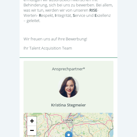
Behinderung, sich bei uns zu bewerben. Bei allem,
was wir tun, werden wir von unseren
RISE
-
Werten-
R
espekt,
I
ntegrität,
S
ervice und
E
xzellenz
– geleitet.
Wir freuen uns auf Ihre Bewerbung!
Ihr Talent Acquisition Team
Ansprechpartner*
Kristina Stegmeier
+
−