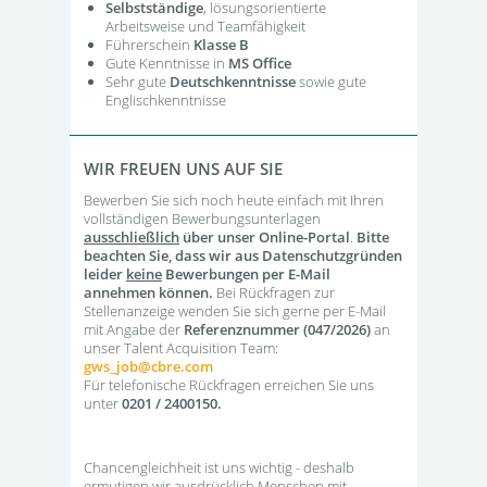
Selbstständige
, lösungsorientierte
Arbeitsweise und Teamfähigkeit
Führerschein
Klasse B
Gute Kenntnisse in
MS Office
Sehr gute
Deutschkenntnisse
sowie gute
Englischkenntnisse
WIR FREUEN UNS AUF SIE
Bewerben Sie sich noch heute einfach mit Ihren
vollständigen Bewerbungsunterlagen
ausschließlich
über unser Online-Portal
.
Bitte
beachten Sie, dass wir aus Datenschutzgründen
leider
keine
Bewerbungen per E-Mail
annehmen können.
Bei Rückfragen zur
Stellenanzeige wenden Sie sich gerne per E-Mail
mit Angabe der
Referenznummer (047/2026)
an
unser Talent Acquisition Team:
gws_job@cbre.com
Für telefonische Rückfragen erreichen Sie uns
unter
0201 / 2400150.
Chancengleichheit ist uns wichtig - deshalb
ermutigen wir ausdrücklich Menschen mit