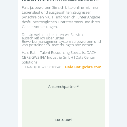
Falls ja, bewerben Sie sich bitte online mit Ihrem
Lebenslauf und ausgewählten Zeugnissen
(Anschreiben NICHT erforderlich) unter Angabe
desfrühestmöglichen Eintrittstermins und Ihren
Gehaltsvorstellungen.
Der Umwelt zuliebe bitten wir Sie sich
ausschließlich über unser
Bewerbermanagementsystem zu bewerben und
von postalischen Bewerbungen abzusehen.
Hale Bati | Talent Resourcing Specialist DACH
CBRE GWS IFM Industrie GmbH I Data Center
Solutions
T +49 (0) 0152 05616646 |
Hale.Bati@cbre.co
m
Ansprechpartner*
Hale Bati