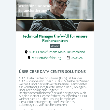
Technical Manager (m/w/d) für unsere
Rechenzentren
VOLLZEIT
60311 Frankfurt am Main, Deutschland
Mit Berufserfahrung
06.08.26
ÜBER CBRE DATA CENTER SOLUTIONS
CBRE Data Center Solutions (DCS) ist Teil der
CBRE-Gruppe mit über 130.000 Mitarbeiter*innen
weltweit und der weltweit führende Dienstleister
für vollständig integrierte Immobilien-, Anlagen-
und Technologielösungen für
Rechenzentrumsbetreiber auf der ganzen Welt.
Als dedizierter Geschäftsbereich innerhalb CBRE
widmet sich DCS der Lösung komplexer
Herausforderungen in jeder Phase des
Lebenszyklus von Rechenzentren.