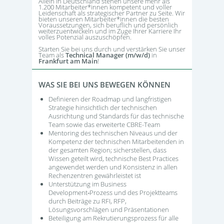
Allein in Deutschland stehen unsere mehr als
1.200 Mitarbeiter*innen kompetent und voller
Leidenschaft als strategischer Partner zu Seite. Wir
bieten unseren Mitarbeiter*innen die besten
Voraussetzungen, sich beruflich und persönlich
weiterzuentwickeln und im Zuge Ihrer Karriere Ihr
volles Potenzial auszuschöpfen.
Starten Sie bei uns durch und verstärken Sie unser
Team als
Technical Manager (m/w/d)
in
Frankfurt am Main
!
WAS SIE BEI UNS BEWEGEN KÖNNEN
Definieren der Roadmap und langfristigen
Strategie hinsichtlich der technischen
Ausrichtung und Standards für das technische
Team sowie das erweiterte CBRE-Team
Mentoring des technischen Niveaus und der
Kompetenz der technischen Mitarbeitenden in
der gesamten Region; sicherstellen, dass
Wissen geteilt wird, technische Best Practices
angewendet werden und Konsistenz in allen
Rechenzentren gewährleistet ist
Unterstützung im Business
Development‑Prozess und des Projektteams
durch Beiträge zu RFI, RFP,
Lösungsvorschlägen und Präsentationen
Beteiligung am Rekrutierungsprozess für alle