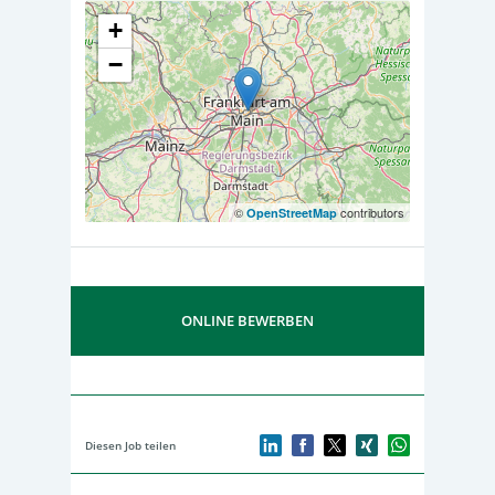
+
−
©
contributors
OpenStreetMap
ONLINE BEWERBEN
Diesen Job teilen