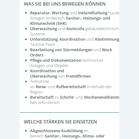
WAS SIE BEI UNS BEWEGEN KÖNNEN
Reparatur
,
Wartung
und
Instandhaltung
haustechnischer
Anlagen im Bereich
Sanitär-, Heizungs- und
Klimatechnik (SHK)
Überwachung
und
Kontrolle
gebäudetechnischer
Systeme
Unterstützung
,
Koordination
und
Abstimmung
im
Technik-Team
Bearbeitung von Störmeldungen
und
Work
Orders
Pflege und Dokumentation
technischer
Anlagen und Objekte
Koordination und
Überwachung
von
Fremdfirmen
Teilnahme
an
Reise-
und
Rufbereitschaft
innerhalb der
Region
Bereitschaft
zu
Schicht-
und
Wochenenddiensten
,
falls erforderlich
WELCHE STÄRKEN SIE EINSETZEN
Abgeschlossene Ausbildung
im
Bereich
Sanitär-, Heizungs-, Klima- oder