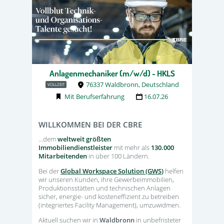
Anlagenmechaniker (m/w/d) - HKLS
76337 Waldbronn, Deutschland
VOLLZEIT
Mit Berufserfahrung
16.07.26
WILLKOMMEN BEI DER CBRE
...dem
weltweit größten
Immobiliendienstleister
mit mehr als
130.000
Mitarbeitenden
in über 100 Ländern.
Bei der
Global Workspace Solution (GWS
)
helfen
wir unseren Kunden, ihre Gewerbeimmobilien,
Produktionsstätten und technischen Anlagen
sicher, energie- und kosteneffizient zu betreiben
(integriertes Facility Management), umzuwidmen.
Aktuell suchen wir in
Waldbronn
in unbefristeter