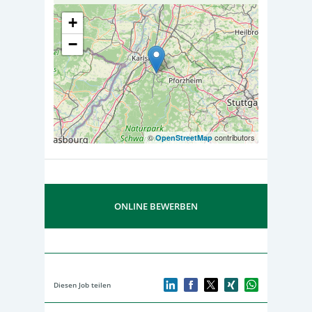
+
−
©
contributors
OpenStreetMap
ONLINE BEWERBEN
Diesen Job teilen