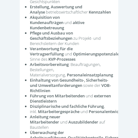
Gesichtspunkten
Erstellung, Auswertung und
Analyse
betriebswirtschaftlicher
Kennzahlen
Akquisition von
Kundenaufträgen
und
aktive
Kundenbetreuung
Pflege und Ausbau von
Geschäftsbeziehungen
zu Projekt- und
Bereichsleitern der Kunden
Verantwortung für die
Vertragserfüllung
und
Optimierungspotenziale
im
Sinne des
KVP-Prozesses
Arbeitsvorbereitung
: Beauftragungen,
Bestellungen,
Materialversorgung,
Personaleinsatzplanung
Einhaltung von Gesundheits-, Sicherheits-
und Umweltanforderungen
sowie der
VOB-
Richtlinien
Führung von Mitarbeitenden
und
externen
Dienstleistern
Disziplinarische und fachliche Führung
,
inkl.
Mitarbeitergespräche
und
Personalentwicklung
Anleitung neuer
Mitarbeitender
und
Auszubildender
auf
Baustellen
Überwachung der
Arbeitsausführung
,
Qualitätskontrolle
,
Sicherstellung