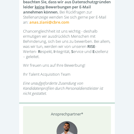
beachten Sie, dass wir aus Datenschutzgründen
leider
keine
Bewerbungen per E-Mail
annehmen können.
Bei Rückfragen zur
Stellenanzeige wenden Sie sich gerne per E-Mail
an:
anas.ziani@cbre.com
Chancengleichheit ist uns wichtig - deshalb
ermutigen wir ausdrücklich Menschen mit
Behinderung, sich bei uns zu bewerben. Bei allem,
was wir tun, werden wir von unseren
RISE
-
Werten-
R
espekt,
I
ntegrität,
S
ervice und
E
xzellenz
– geleitet.
Wir freuen uns auf Ihre Bewerbung!
Ihr Talent Acquisition Team
Eine unaufgeforderte Zusendung von
Kandidatenprofilen durch Personaldienstleister ist
nicht gestattet.
Ansprechpartner*