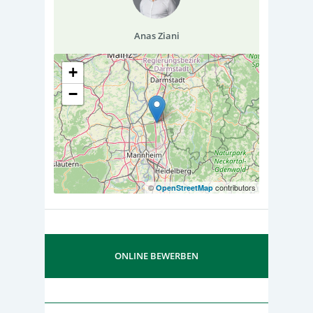
Anas Ziani
+
−
©
contributors
OpenStreetMap
ONLINE BEWERBEN