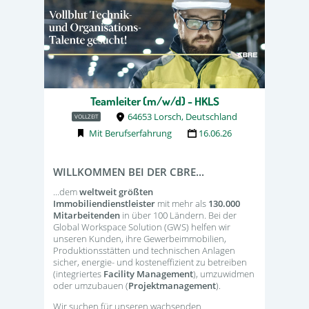
Teamleiter (m/w/d) - HKLS
64653 Lorsch, Deutschland
VOLLZEIT
Mit Berufserfahrung
16.06.26
WILLKOMMEN BEI DER CBRE...
...dem
weltweit größten
Immobiliendienstleister
mit mehr als
130.000
Mitarbeitenden
in über 100 Ländern. Bei der
Global Workspace Solution (GWS) helfen wir
unseren Kunden, ihre Gewerbeimmobilien,
Produktionsstätten und technischen Anlagen
sicher, energie- und kosteneffizient zu betreiben
(integriertes
Facility Management
), umzuwidmen
oder umzubauen (
Projektmanagement
).
Wir suchen für unseren wachsenden