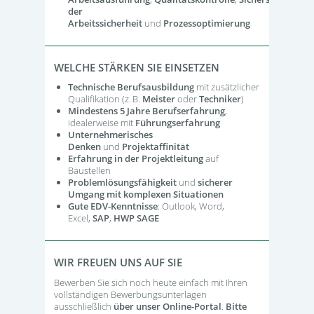
der
Arbeitssicherheit
und
Prozessoptimierung
WELCHE STÄRKEN SIE EINSETZEN
Technische Berufsausbildung
mit zusätzlicher
Qualifikation (z. B.
Meister
oder
Techniker
)
Mindestens 5 Jahre Berufserfahrung
,
idealerweise mit
Führungserfahrung
Unternehmerisches
Denken
und
Projektaffinität
Erfahrung in der Projektleitung
auf
Baustellen
Problemlösungsfähigkeit
und
sicherer
Umgang mit komplexen Situationen
Gute EDV-Kenntnisse
: Outlook, Word,
Excel,
SAP
,
HWP SAGE
WIR FREUEN UNS AUF SIE
Bewerben Sie sich noch heute einfach mit Ihren
vollständigen Bewerbungsunterlagen
ausschließlich
über unser Online-Portal
.
Bitte